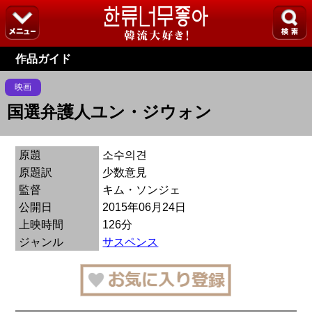
作品ガイド
映画
国選弁護人ユン・ジウォン
原題
소수의견
原題訳
少数意見
監督
キム・ソンジェ
公開日
2015年06月24日
上映時間
126分
ジャンル
サスペンス