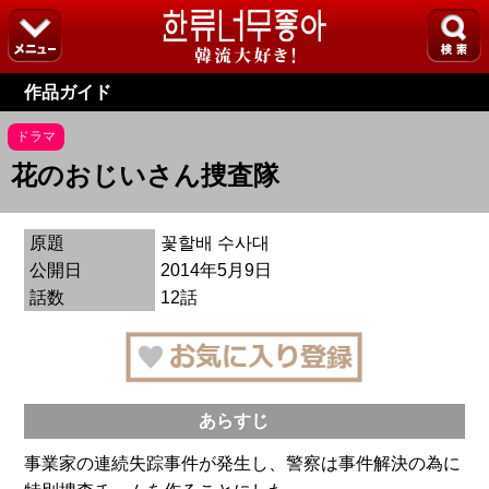
作品ガイド
ドラマ
花のおじいさん捜査隊
原題
꽃할배 수사대
公開日
2014年5月9日
話数
12話
あらすじ
事業家の連続失踪事件が発生し、警察は事件解決の為に