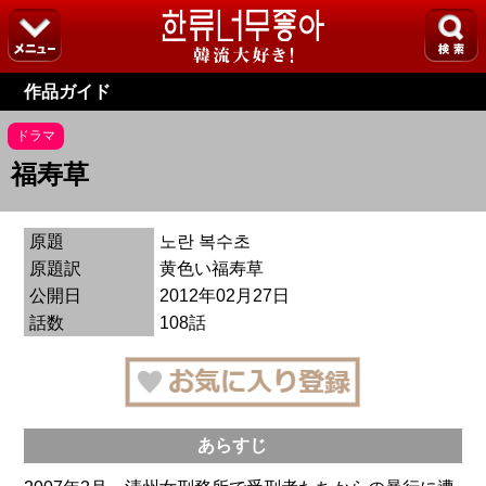
作品ガイド
ドラマ
福寿草
原題
노란 복수초
原題訳
黄色い福寿草
公開日
2012年02月27日
話数
108話
あらすじ