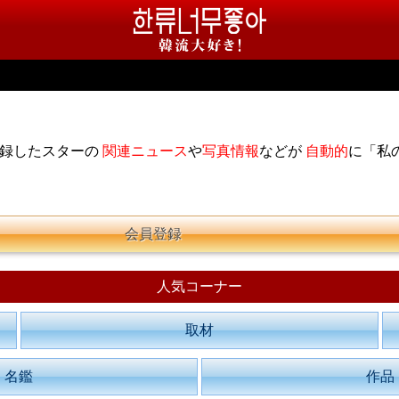
登録したスターの
関連ニュース
や
写真情報
などが
自動的
に「私
会員登録
人気コーナー
取材
名鑑
作品