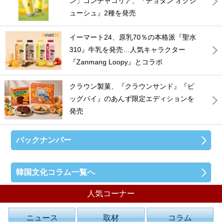
ン」ゴンチャコリア、『チョダン オクシ
ューシュ』2種を発売
イーマート24、原乳70％の本格派『聖水
310』牛乳を発売…人気キャラクター
『Zanmang Loopy』とコラボ
クラウン製菓、『クラウンサンド』『ビ
ッグパイ』のあんず限定エディションを
発売
バックナンバー
韓国文化コラム一覧へ
人気コーナー
ニュース
取材
コラム