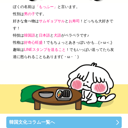
ぼくの名前は
「もっふー」
と言います。
性別は
男の子
です。
好きな食べ物は
サムギョプサル
と
お寿司
！どっちも大好きで
す！
特技は
韓国語
と
日本語
と
犬語
がペラペラです♪
性格は
好奇心旺盛
！でもちょっとあきっぽいかも…(＞ω＜;)
趣味は
LINEスタンプを送ること
！でもいっぱい送ってたら友
達に怒られることもあります(´・ω・｀)
韓国文化コラム一覧へ